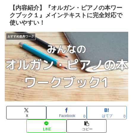
【内容紹介】『オルガン・ピアノの本ワー
クブック１』メインテキストに完全対応で
使いやすい！
おすすめ楽典ワーク
X
Facebook
はてブ
0
0
LINE
コピー