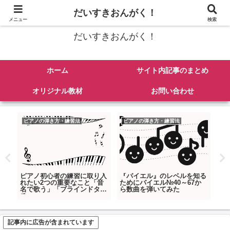
ピアノの楽譜紹介、弾き方、練習法、その他音楽にまつわるあれこれを発信
だいすきおんがく！
メニュー
検索
だいすきおんがく！
ホーム
サイト内記事のまとめ
オリジナル教材
お問い合わせ
ピアノの弾き方・練習法
ピアノの弾き方・練習法
ピ
って
ピアノ初心者の練習に取り入
『バイエル』のレベルを知る
ピ
上手
れたい2つの重要なこと「音
ためにバイエル№40～67か
の
名で歌う」「ブラインドタッ
ら数曲を弾いてみた
チ」
記事内に広告が含まれています