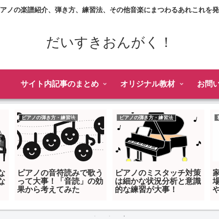
アノの楽譜紹介、弾き方、練習法、その他音楽にまつわるあれこれを発
だいすきおんがく！
サイト内記事のまとめ
オリジナル教材
お問
ピアノの弾き方・練習法
ピアノの弾き方・練習法
な
ピアノの音符読みで歌う
ピアノのミスタッチ対策
な
って大事！「音読」の効
は細かな状況分析と意識
果から考えてみた
的な練習が大事！