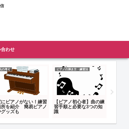
信
い合わせ
私の考え
ピアノの弾き方・練習法
ピアノの弾
家にピアノがない！練習
【ピアノ初心者】曲の練
ピアノ
場所を紹介 簡易ピアノ
習手順と必要な3つの知
ための
やグッズも
識
方 テ
ダメ