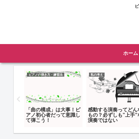
ピ
ホーム
ピアノの弾き方・練習法
私の考え
子へのピ
「曲の構成」は大事！ピ
感動する演奏ってどん
大切にし
アノ初心者だって意識し
もの？必ずしも”上手”
考え方
て弾こう！
演奏ではない