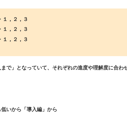
り、調性を学ぶ手前まで、ということです。（私の基準
含まれていません。
シリーズ
冊。3つの段階があり、それぞれ3冊で構成されていま
・１，２，３
・１，２，３
・１，２，３