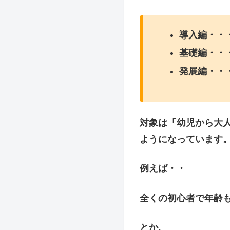
「基礎」とは、つま
調性に関する問題は
3段階 全9冊の
シリーズとしては全9
以下のような形。
導入編・・
基礎編・・
発展編・・