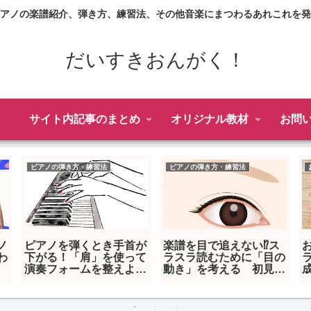
アノの楽譜紹介、弾き方、練習法、その他音楽にまつわるあれこれを発
だいすきおんがく！
サイト内記事のまとめ
オリジナル教材
お問
私の考え
私の考え
の動きが
「歌」は習い事初めての
ピアノ発表会の講師演
スンでの
子どもに最適！3つのお
なぜこの曲？私の選曲
勧め理由をまとめます
仕方と考え方