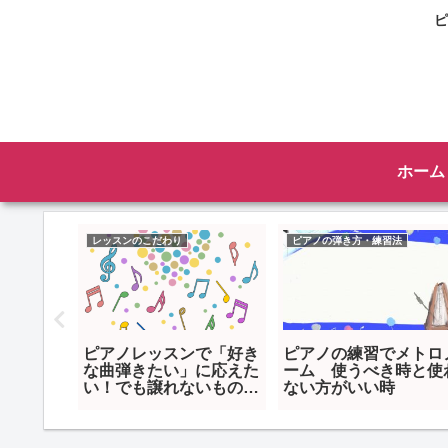
ピ
ホーム
方・練習法
おすすめ楽典ワーク
ピアノの弾き方・練習法
で追えない⁉ス
おすすめ！『ジュニアク
ピアノで左右別
むために「目の
ラスの楽典問題集』集大
できない！レッ
考える 初見力
成として使える総合的な
練習法を公開
も！
楽典ワーク