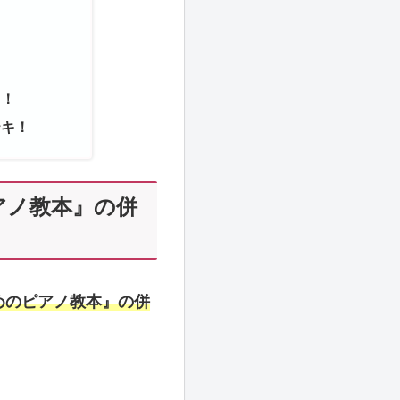
も！
テキ！
アノ教本』の併
めのピアノ教本』の併