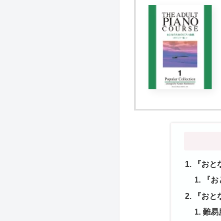
『おと
『お
『おと
難易