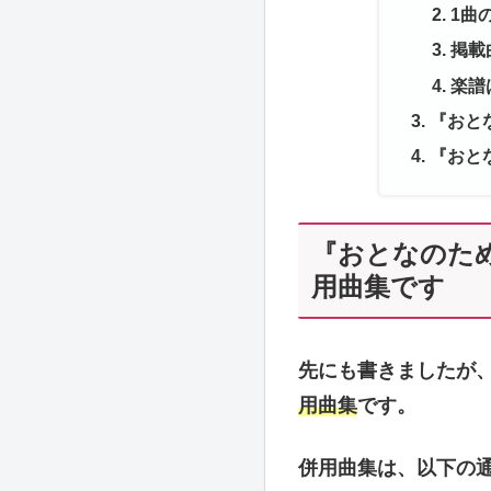
1曲
掲載
楽譜
『おと
『おと
『おとなのた
用曲集です
先にも書きましたが
用曲集
です。
併用曲集は、以下の