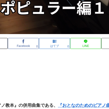
Facebook
はてブ
LINE
0
0
アノ教本』の併用曲集である、
『おとなのためのピアノ