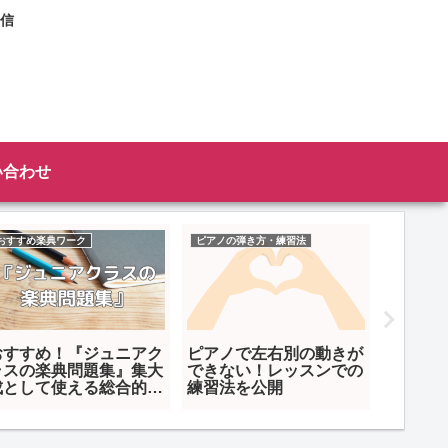
信
い合わせ
ピアノの弾き方・練習法
ピアノの弾き方・練習法
音
奏
ピアノの指くぐりと「肩
「曲の構成」は大事！ピ
小
の
関節」の関係 音が切れ
アノ初心者だって意識し
典
ないように弾くために
て弾こう！
け
だ