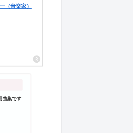
晃一（音楽家）
用曲集です