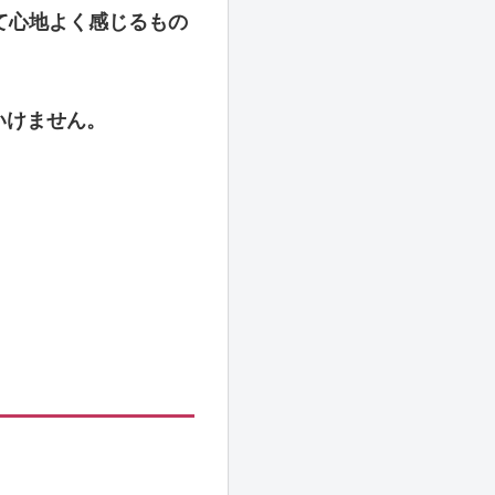
て心地よく感じるもの
いけません。
。
。