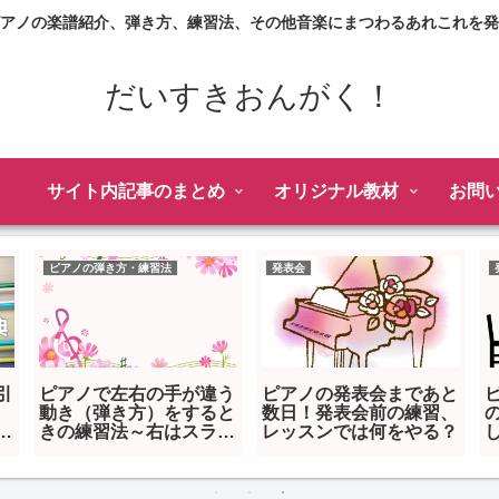
アノの楽譜紹介、弾き方、練習法、その他音楽にまつわるあれこれを発
だいすきおんがく！
サイト内記事のまとめ
オリジナル教材
お問
ピアノの弾き方・練習法
発表会
引
ピアノで左右の手が違う
ピアノの発表会まであと
動き（弾き方）をすると
数日！発表会前の練習、
引
きの練習法～右はスラー
レッスンでは何をやる？
！
左は切る場合を例に