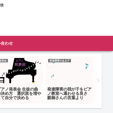
信
い合わせ
発表会
発達障害のある子
先生の仕事
ピアノ発表会 生徒の曲
発達障害の我が子をピア
ピアノ
の決め方 選択肢を増や
ノ教室へ通わせる良さ
ンノー
して自分で決める
親御さんの言葉より
録」 
由