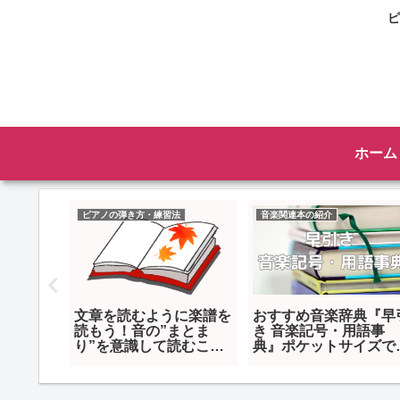
ピ
ホーム
法
ピアノの弾き方・練習法
音楽関連本の紹介
習のやり
文章を読むように楽譜を
おすすめ音楽辞典『早
キリさせ
読もう！音の”まとま
き 音楽記号・用語事
く
り”を意識して読むこと
典』ポケットサイズで
の大切さ
きやすく分かりやすい