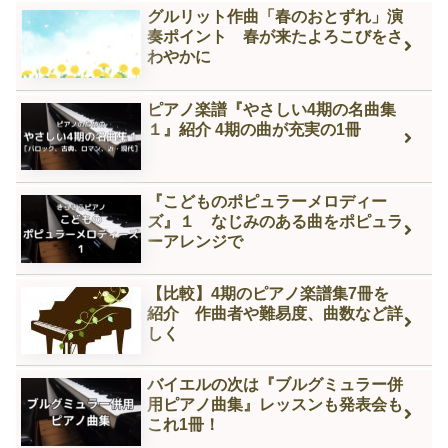
グルリット作曲「春のおとずれ」演
奏ポイント 春が来たよろこびをさ
わやかに
ピアノ楽譜『やさしい4期の名曲集
１』紹介 4期の曲が充実の1冊
『こどものポピュラーメロディー
ズ』１ なじみのある曲をポピュラ
ーアレンジで
【比較】4期のピアノ楽譜集7冊を
紹介 作曲者や難易度、曲数など詳
しく
バイエルの次は『ブルグミュラー併
用ピアノ曲集』レッスンも発表会も
これ1冊！