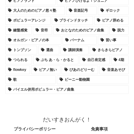
ピアノランド
ピアノひけるよ！ジュニア
大人のためのピアノ悠々塾
音楽記号
ギロック
ポピュラーアレンジ
ブラインドタッチ
ピアノ辞める
鍵盤感覚
音符
おとなのためのピアノ曲集
脱力
オルガン・ピアノの本
バーナム
習い事
トンプソン
選曲
講師演奏
きらきらピアノ
つられる
ぷち あ・ら・かると
自己肯定感
4期
flowkey
ピアノ無い
ぴあのどりーむ
音楽あそび
歌
ビーニー動物園
バイエル併用ポピュラー・ピアノ曲集
だいすきおんがく！
プライバシーポリシー
免責事項