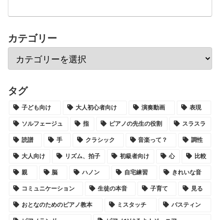
カテゴリー
タグ
子ども向け
大人初心者向け
演奏動画
表現
ソルフェージュ
指
ピアノの先生の役割
スラスラ
読譜
手
クラシック
音楽って？
調性
大人向け
リズム、拍子
初級者向け
心
比較
親
脳
ハノン
自宅練習
きれいな音
コミュニケーション
生徒の本音
子育て
見る
おとなのためのピアノ教本
ミスタッチ
バスティン