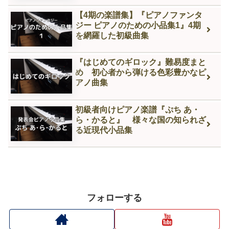
【4期の楽譜集】『ピアノファンタ
ジー ピアノのための小品集1』4期
を網羅した初級曲集
『はじめてのギロック』難易度まと
め 初心者から弾ける色彩豊かなピ
アノ曲集
初級者向けピアノ楽譜『ぷち あ・
ら・かると』 様々な国の知られざ
る近現代小品集
フォローする