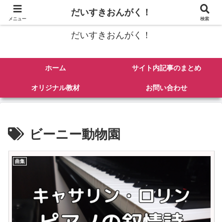
ピアノの楽譜紹介、弾き方、練習法、その他音楽にまつわるあれこれを発信
だいすきおんがく！
メニュー
検索
だいすきおんがく！
ホーム
サイト内記事のまとめ
オリジナル教材
お問い合わせ
ビーニー動物園
曲集