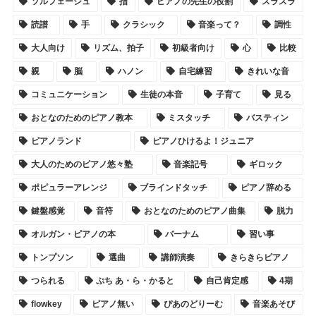
ソルフェージュ
指
ピアノの先生の役割
スラスラ
読譜
手
クラシック
音楽って？
調性
大人向け
リズム、拍子
初級者向け
心
比較
親
脳
ハノン
自宅練習
きれいな音
コミュニケーション
生徒の本音
子育て
見る
おとなのためのピアノ教本
ミスタッチ
バスティン
ピアノランド
ピアノひけるよ！ジュニア
大人のためのピアノ悠々塾
音楽記号
ギロック
ポピュラーアレンジ
ブラインドタッチ
ピアノ辞める
鍵盤感覚
音符
おとなのためのピアノ曲集
脱力
オルガン・ピアノの本
バーナム
習い事
トンプソン
選曲
講師演奏
きらきらピアノ
つられる
ぷち あ・ら・かると
自己肯定感
4期
flowkey
ピアノ無い
ぴあのどりーむ
音楽あそび